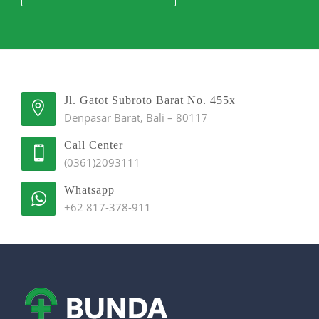
Jl. Gatot Subroto Barat No. 455x
Denpasar Barat, Bali – 80117
Call Center
(0361)2093111
Whatsapp
+62 817-378-911