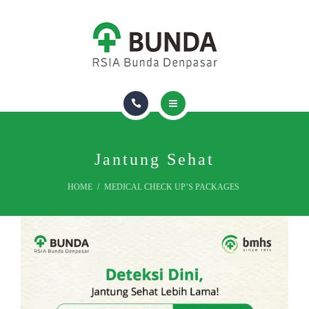
FIND A DOCTOR
ROOM & FACILITIES
INSURANCE
ABOUT US
HOMECARE
PACKAGES & VACCINES
Jantung Sehat
HOME
MEDICAL CHECK UP’S PACKAGES
FIND A DOCTOR
ROOM & FACILITIES
INSURANCE
ABOUT US