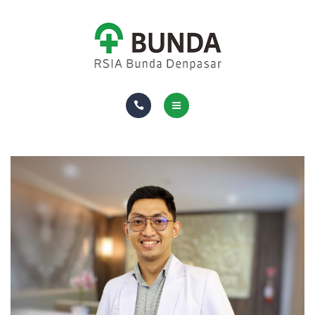
DOKTER
RUANG & FASILITAS
ASURANSI
TENTANG KAMI
HOMECARE
PAKET DAN LAYANAN
DOKTER
RUANG & FASILITAS
ASURANSI
TENTANG KAMI