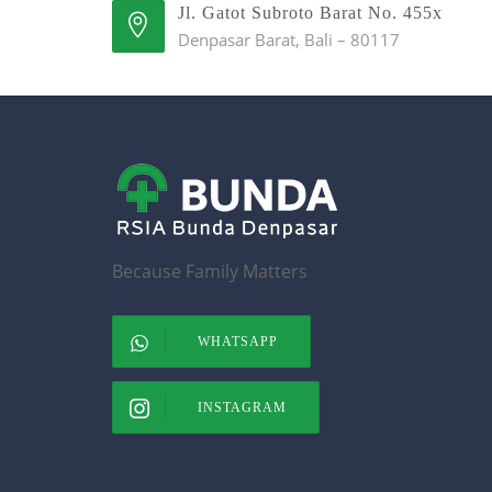
Jl. Gatot Subroto Barat No. 455x
Denpasar Barat, Bali – 80117
Because Family Matters
WHATSAPP
INSTAGRAM