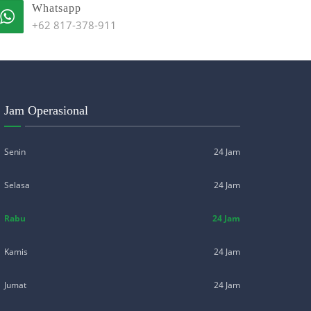
Whatsapp
+62 817-378-911
Jam Operasional
Senin
24 Jam
Selasa
24 Jam
Rabu
24 Jam
Kamis
24 Jam
Jumat
24 Jam