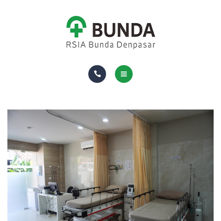
DOKTER
RUANG & FASILITAS
ASURANSI
TENTANG KAMI
HOMECARE
PAKET DAN LAYANAN
DOKTER
RUANG & FASILITAS
ASURANSI
TENTANG KAMI