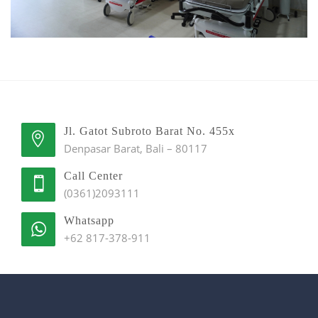
Jl. Gatot Subroto Barat No. 455x
Denpasar Barat, Bali – 80117
Call Center
(0361)2093111
Whatsapp
+62 817-378-911