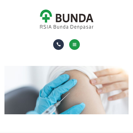
DOKTER
RUANG & FASILITAS
ASURANSI
TENTANG KAMI
HOMECARE
PAKET DAN LAYANAN
DOKTER
RUANG & FASILITAS
ASURANSI
TENTANG KAMI