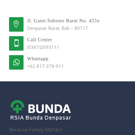
Jl. Gatot Subroto Barat No. 455x
Denpasar Barat, Bali – 80117
Call Center
(0361)2093111
Whatsapp
+62 817-378-911
Because Family Matters