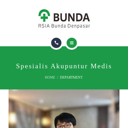
DOKTER
RUANG & FASILITAS
ASURANSI
TENTANG KAMI
HOMECARE
PAKET DAN LAYANAN
Spesialis Akupuntur Medis
HOME
DEPARTMENT
DOKTER
RUANG & FASILITAS
ASURANSI
TENTANG KAMI