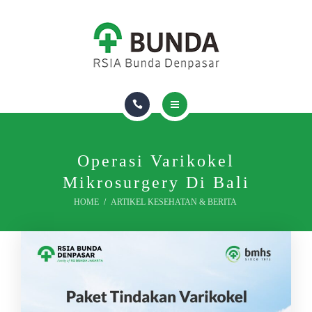
DOKTER
RUANG & FASILITAS
ASURANSI
TENTANG KAMI
HOMECARE
PAKET DAN LAYANAN
Operasi Varikokel
Mikrosurgery Di Bali
DOKTER
HOME
ARTIKEL KESEHATAN & BERITA
RUANG & FASILITAS
ASURANSI
TENTANG KAMI