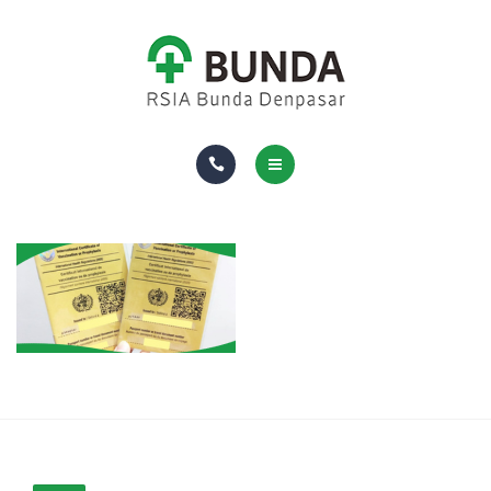
DOKTER
RUANG & FASILITAS
ASURANSI
TENTANG KAMI
HOMECARE
PAKET DAN LAYANAN
DOKTER
RUANG & FASILITAS
ASURANSI
TENTANG KAMI