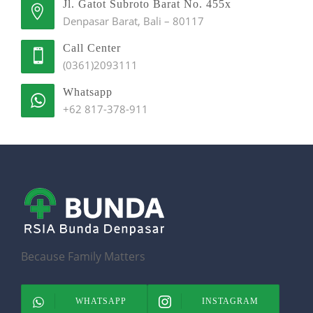
Jl. Gatot Subroto Barat No. 455x
Denpasar Barat, Bali – 80117
Call Center
(0361)2093111
Whatsapp
+62 817-378-911
Because Family Matters
WHATSAPP
INSTAGRAM