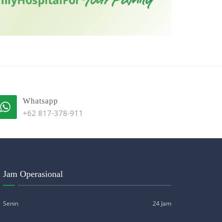
Whatsapp
+62 817-378-911
Jam Operasional
Senin
24 Jam