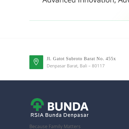
Jl. Gatot Subroto Barat No. 455x
Denpasar Barat, Bali – 80117
Because Family Matters