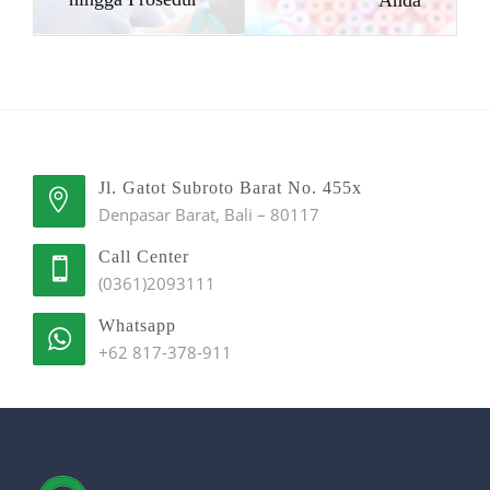
Anda
Jl. Gatot Subroto Barat No. 455x
Denpasar Barat, Bali – 80117
Call Center
(0361)2093111
Whatsapp
+62 817-378-911