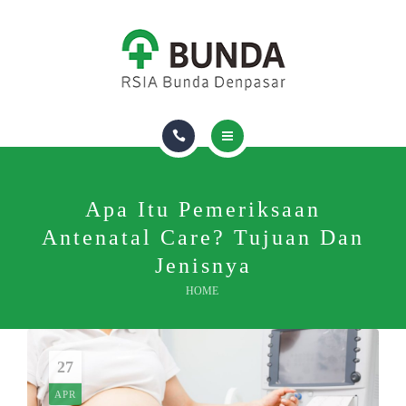
DOKTER
RUANG & FASILITAS
ASURANSI
TENTANG KAMI
HOMECARE
PAKET DAN LAYANAN
Apa Itu Pemeriksaan
Antenatal Care? Tujuan Dan
DOKTER
Jenisnya
RUANG & FASILITAS
HOME
ASURANSI
27
TENTANG KAMI
APR